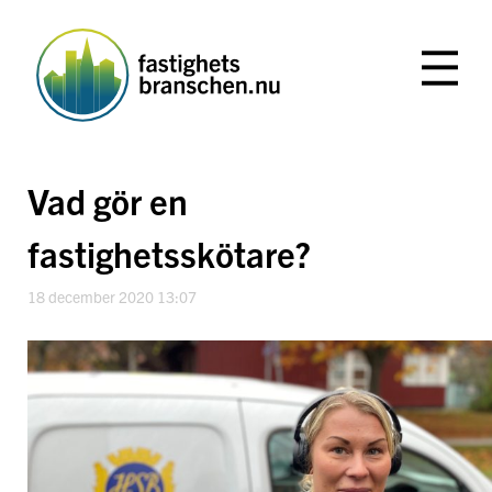
Hoppa
till
innehåll
Vad gör en
fastighetsskötare?
18 december 2020 13:07