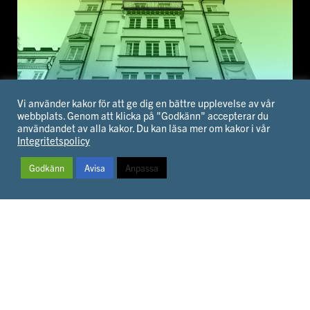
Vi använder kakor för att ge dig en bättre upplevelse av vår
webbplats. Genom att klicka på "Godkänn" accepterar du
användandet av alla kakor. Du kan läsa mer om kakor i vår
Integritetspolicy
Det här är fastighetsbranschen
Godkänn
Avisa
Anpassa
Många tror att fastighetsbranschen handlar om att
jobba som mäklare och byggare men det stämmer
inte. Här reder vi ut vad fastighetsbranschen
handlar om!
LÄS MER