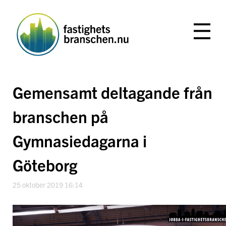
Hoppa
till
innehåll
Gemensamt deltagande från
branschen på
Gymnasiedagarna i
Göteborg
25 oktober 2019 16:14