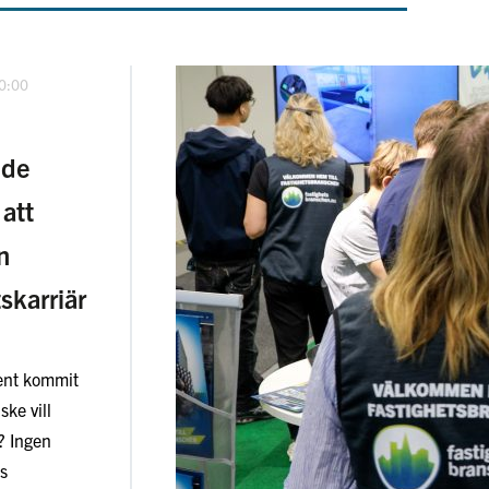
10:00
nde
att
n
skarriär
sent kommit
ske vill
? Ingen
ns