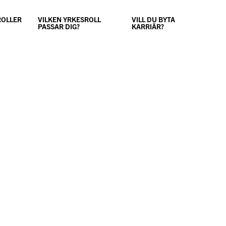
ROLLER
VILKEN YRKESROLL
VILL DU BYTA
PASSAR DIG?
KARRIÄR?