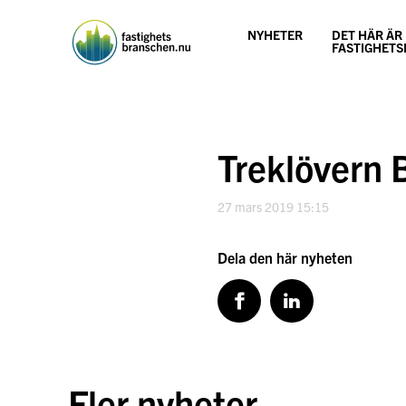
Hoppa
till
NYHETER
DET HÄR ÄR
innehåll
FASTIGHET
Treklövern 
27 mars 2019 15:15
Dela den här nyheten
Fler nyheter