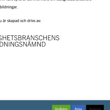
bildningar.
 är skapad och drivs av:
Godkänn
Avisa
Anpassa