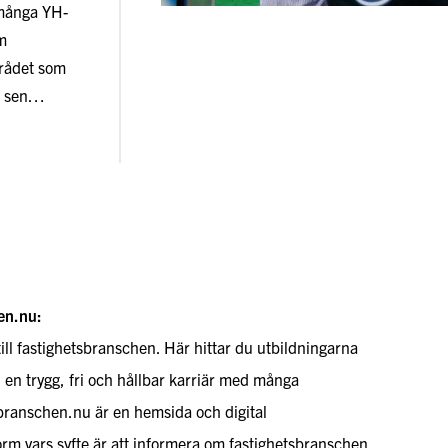
 många YH-
m
rådet som
ör sen…
en.nu:
till fastighetsbranschen. Här hittar du utbildningarna
l en trygg, fri och hållbar karriär med många
sbranschen.nu är en hemsida och digital
rm vars syfte är att informera om fastighetsbranschen,