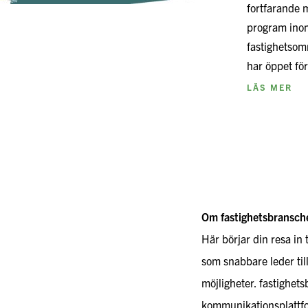
fortfarande
program ino
fastighetsom
har öppet f
LÄS MER
Om fastighetsbransch
Här börjar din resa in 
som snabbare leder til
möjligheter. fastighet
kommunikationsplattfo