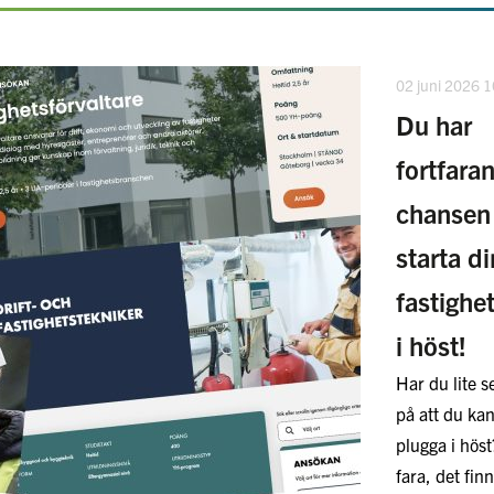
02 juni 2026 
Du har
fortfara
chansen 
starta di
fastighet
i höst!
Har du lite 
på att du kan
plugga i höst
fara, det fin