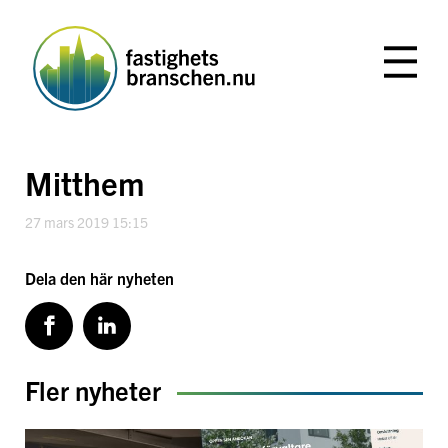
Hoppa
till
innehåll
Mitthem
27 mars 2019 15:15
Dela den här nyheten
Fler nyheter