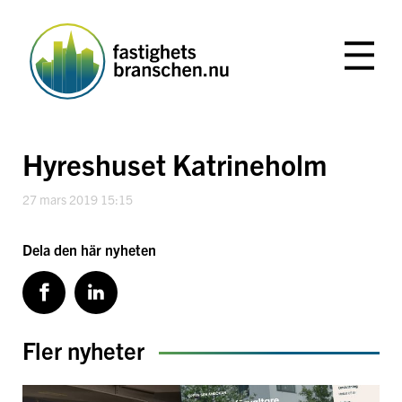
Hoppa
till
innehåll
Hyreshuset Katrineholm
27 mars 2019 15:15
Dela den här nyheten
Fler nyheter