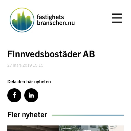
Hoppa
till
innehåll
Finnvedsbostäder AB
27 mars 2019 15:15
Dela den här nyheten
Fler nyheter