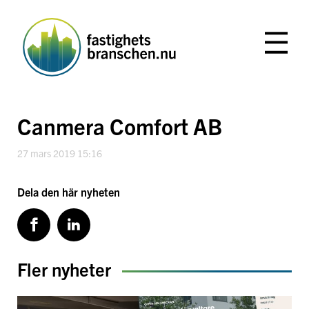
Hoppa
till
innehåll
Canmera Comfort AB
27 mars 2019 15:16
Dela den här nyheten
Fler nyheter