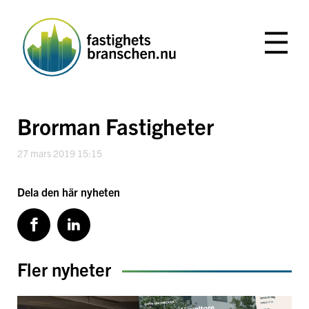
Hoppa
till
innehåll
Brorman Fastigheter
27 mars 2019 15:15
Dela den här nyheten
Fler nyheter