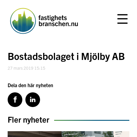
Hoppa
till
innehåll
Bostadsbolaget i Mjölby AB
27 mars 2019 15:15
Dela den här nyheten
Fler nyheter