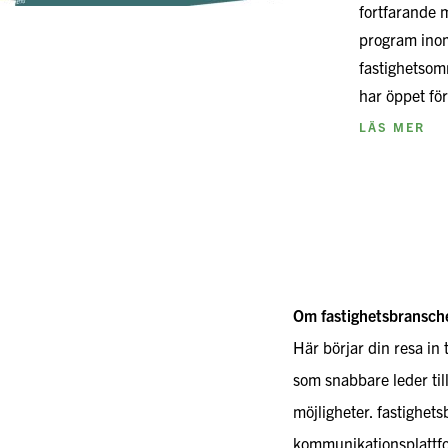
fortfarande
program ino
fastighetsom
har öppet f
LÄS MER
Om fastighetsbransch
Här börjar din resa in 
som snabbare leder til
möjligheter. fastighet
kommunikationsplattfo