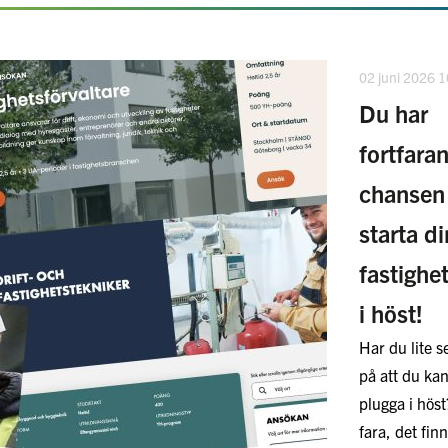
02 juni 2026 
Du har
fortfara
chansen 
starta di
fastighet
i höst!
Har du lite 
på att du kan
plugga i höst
fara, det fin