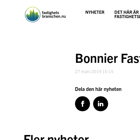
Hoppa
till
NYHETER
DET HÄR ÄR
innehåll
FASTIGHET
Bonnier Fas
27 mars 2019 15:15
Dela den här nyheten
Fler nyheter