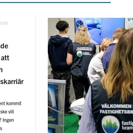
10:00
nde
att
n
skarriär
sent kommit
ske vill
? Ingen
ns