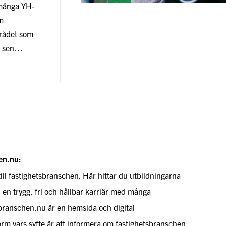
 många YH-
m
rådet som
ör sen…
en.nu:
till fastighetsbranschen. Här hittar du utbildningarna
l en trygg, fri och hållbar karriär med många
sbranschen.nu är en hemsida och digital
rm vars syfte är att informera om fastighetsbranschen,