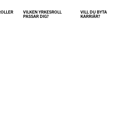
ROLLER
VILKEN YRKESROLL
VILL DU BYTA
PASSAR DIG?
KARRIÄR?