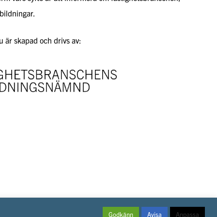
bildningar.
 är skapad och drivs av:
Godkänn
Avisa
Anpassa