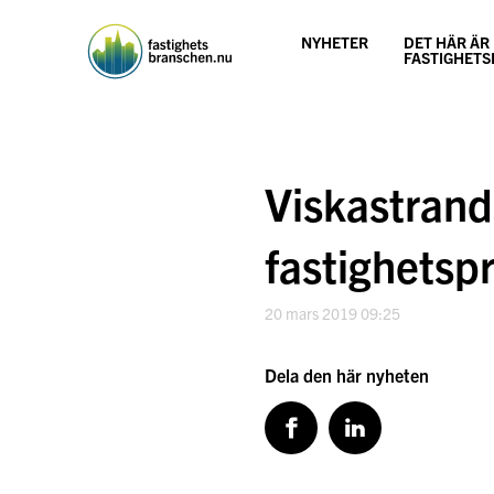
Hoppa
till
NYHETER
DET HÄR ÄR
innehåll
FASTIGHET
Viskastran
fastighets
20 mars 2019 09:25
Dela den här nyheten