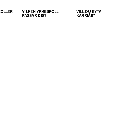
ROLLER
VILKEN YRKESROLL
VILL DU BYTA
PASSAR DIG?
KARRIÄR?