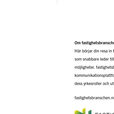
Om fastighetsbransch
Här börjar din resa in 
som snabbare leder til
möjligheter. fastighet
kommunikationsplattfo
dess yrkesroller och ut
fastighetsbranschen.nu