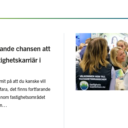
rande chansen att
tighetskarriär i
it på att du kanske vill
fara, det finns fortfarande
nom fastighetsområdet
sen…