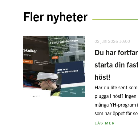
Fler nyheter
02 juni 2026 10:00
Du har fortfa
starta din fas
höst!
Har du lite sent komm
plugga i höst? Ingen 
många YH-program i
som har öppet för 
LÄS MER