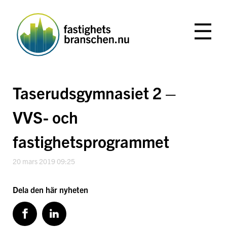
Hoppa
till
innehåll
Taserudsgymnasiet 2 –
VVS- och
fastighetsprogrammet
20 mars 2019 09:25
Dela den här nyheten