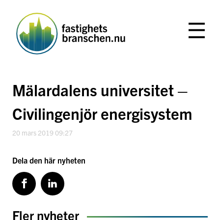
Hoppa
till
innehåll
Mälardalens universitet –
Civilingenjör energisystem
20 mars 2019 09:27
Dela den här nyheten
Fler nyheter