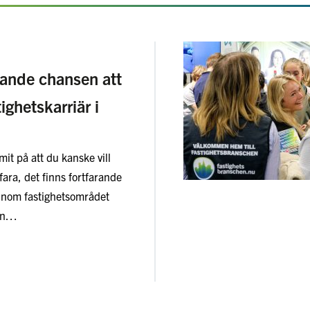
rande chansen att
tighetskarriär i
it på att du kanske vill
fara, det finns fortfarande
nom fastighetsområdet
sen…