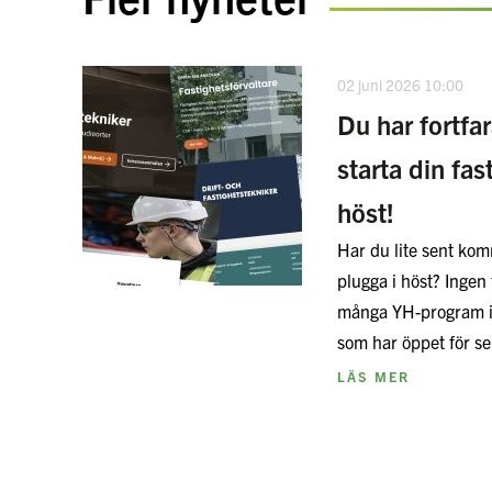
02 juni 2026 10:00
Du har fortfa
starta din fas
höst!
Har du lite sent komm
plugga i höst? Ingen 
många YH-program i
som har öppet för 
LÄS MER