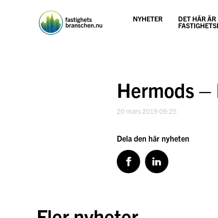
Hoppa
till
NYHETER
DET HÄR ÄR
innehåll
FASTIGHET
Hermods – D
20 mars 2019 09:25
Dela den här nyheten
Fler nyheter