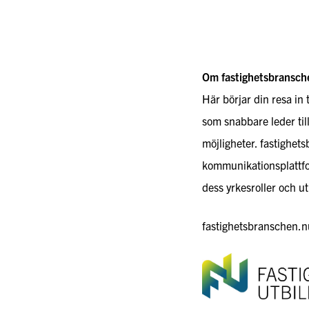
Om fastighetsbransch
Här börjar din resa in 
som snabbare leder til
möjligheter. fastighet
kommunikationsplattfo
dess yrkesroller och ut
fastighetsbranschen.nu