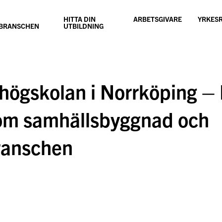
HITTA DIN
ARBETSGIVARE
YRKES
SBRANSCHEN
UTBILDNING
ögskolan i Norrköping – 
inom samhällsbyggnad och
ranschen