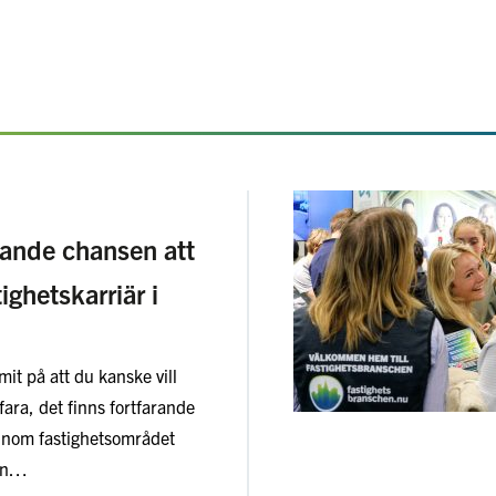
rande chansen att
tighetskarriär i
it på att du kanske vill
fara, det finns fortfarande
nom fastighetsområdet
sen…