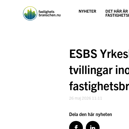
Hoppa
till
NYHETER
DET HÄR ÄR
innehåll
FASTIGHET
ESBS Yrkesh
tvillingar 
fastighetsb
26 maj 2026 11:11
Dela den här nyheten