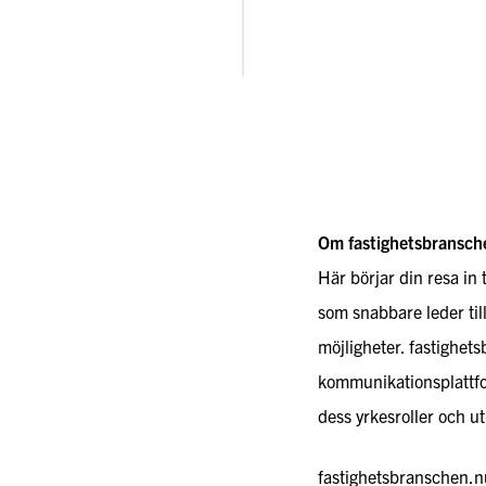
Om fastighetsbransch
Här börjar din resa in 
som snabbare leder til
möjligheter. fastighet
kommunikationsplattfo
dess yrkesroller och ut
fastighetsbranschen.nu