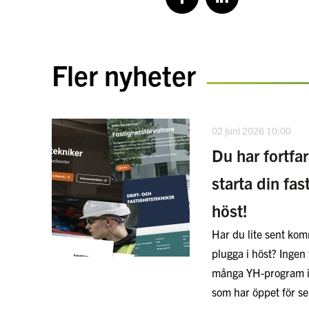
Fler nyheter
02 juni 2026 10:00
Du har fortfa
starta din fas
höst!
Har du lite sent komm
plugga i höst? Ingen 
många YH-program i
som har öppet för 