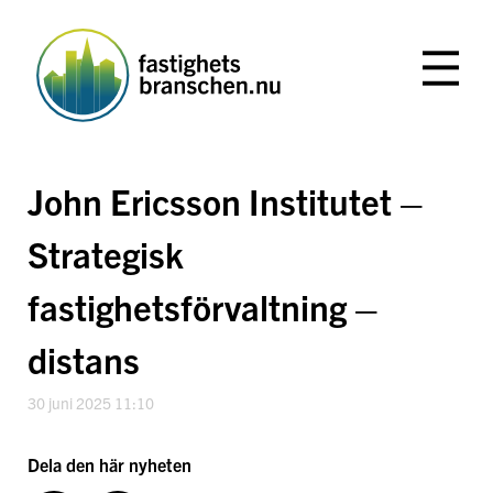
Hoppa
till
innehåll
John Ericsson Institutet –
Strategisk
fastighetsförvaltning –
distans
30 juni 2025 11:10
Dela den här nyheten