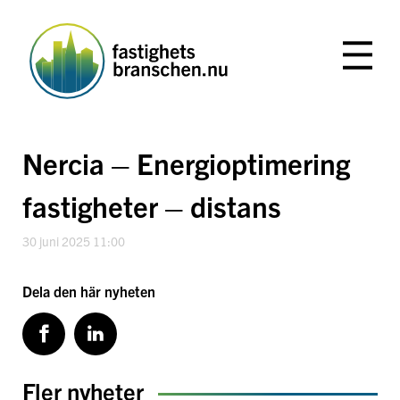
Hoppa
till
innehåll
Nercia – Energioptimering
fastigheter – distans
30 juni 2025 11:00
Dela den här nyheten
Fler nyheter