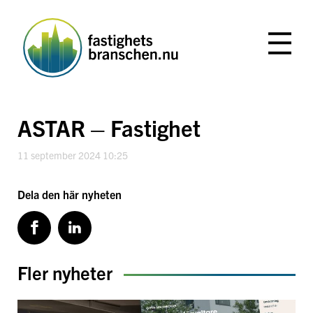
Hoppa
till
innehåll
ASTAR – Fastighet
11 september 2024 10:25
Dela den här nyheten
Fler nyheter