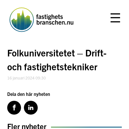
Hoppa
till
innehåll
Folkuniversitetet – Drift-
och fastighetstekniker
16 januari 2024 09:30
Dela den här nyheten
Fler nyheter