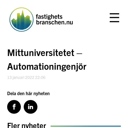
Hoppa
till
innehåll
Mittuniversitetet –
Automationingenjör
13 januari 2022 22:06
Dela den här nyheten
Fler nyheter