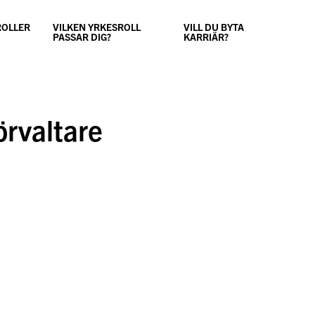
ROLLER
VILKEN YRKESROLL
VILL DU BYTA
PASSAR DIG?
KARRIÄR?
örvaltare