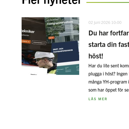
02 juni 2026 10:00
Du har fortfa
starta din fas
höst!
Har du lite sent komm
plugga i höst? Ingen 
många YH-program i
som har öppet för 
LÄS MER