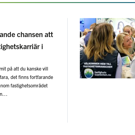
rande chansen att
tighetskarriär i
it på att du kanske vill
fara, det finns fortfarande
nom fastighetsområdet
sen…