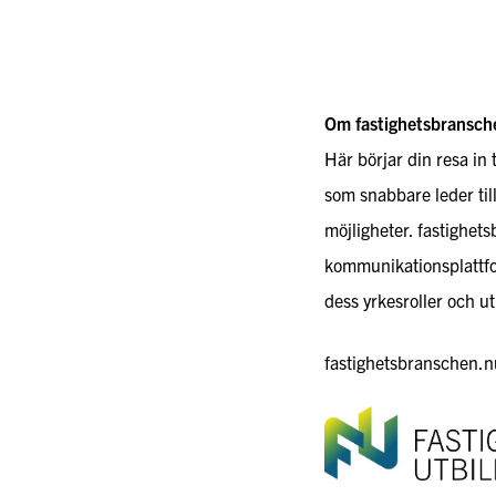
Om fastighetsbransch
Här börjar din resa in 
som snabbare leder til
möjligheter. fastighet
kommunikationsplattfo
dess yrkesroller och ut
fastighetsbranschen.nu