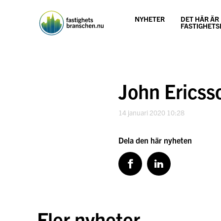
Hoppa
till
NYHETER
DET HÄR ÄR
innehåll
FASTIGHET
John Ericsso
14 januari 2020 10:28
Dela den här nyheten
Fler nyheter